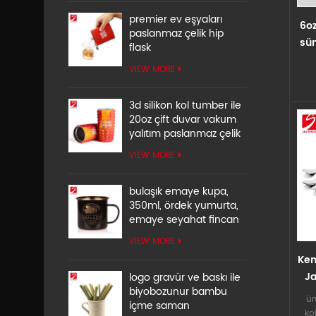
me
premier ev eşyaları
6oz
yı
paslanmaz çelik hip
sün
za
flask
k
p
VIEW MORE
e
otu
3d silikon kol tumber ile
k
20oz çift duvar vakum
kır
yalıtım paslanmaz çelik
cam 
şa
VIEW MORE
day
m
bulaşık emaye kupa,
bar
350ml, ördek yumurta,
emaye seyahat fincan
yalı
hava
VIEW MORE
bir
Ken
bard
J
logo gravür ve baskı ile
ba
biyobozunur bambu
kap
ür
içme saman
y
ko