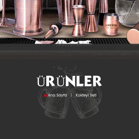
ÜRÜNLER
Ana Sayfa
|
Kokteyl Seti