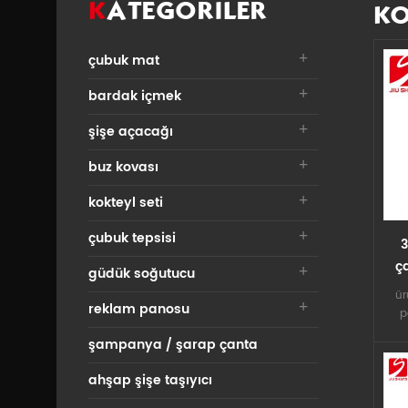
KATEGORILER
KO
çubuk mat
bardak içmek
şişe açacağı
buz kovası
kokteyl seti
çubuk tepsisi
3
ç
güdük soğutucu
ö
ür
reklam panosu
p
mal
şampanya / şarap çanta
* b
öze
ahşap şişe taşıyıcı
ba
do