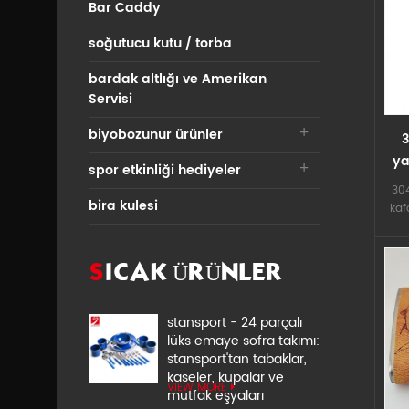
Bar Caddy
y
av
soğutucu kutu / torba
am
de
bardak altlığı ve Amerikan
imal
Servisi
otu
k
biyobozunur ürünler
3
kır
ya
cam 
spor etkinliği hediyeler
şa
d
304
daya
bira kulesi
kaf
fi
fi
ürü
SICAK ÜRÜNLER
p
mal
304 
stansport - 24 parçalı
lo
lüks emaye sofra takımı:
laz
stansport'tan tabaklar,
4: 
kaseler, kupalar ve
VIEW MORE
ulaş
mutfak eşyaları