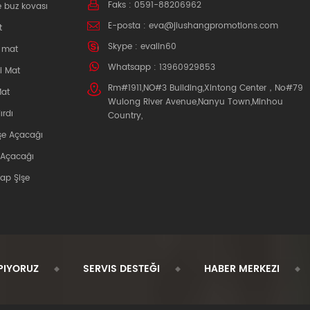
Faks : 0591-88206962
e buz kovası
vey
kon
E-posta :
eva@jiushangpromotions.com
t
bardakl
Skype :
evalin60
k mat
kapl
Whatsapp : 13960929853
i Mat
Rm#1911,NO#3 Building,Xintong Center，No#79
Mat
Wulong River Avenue,Nanyu Town,Minhou
ırdı
Country,
şe Açacağı
 Açacağı
şap Şişe
PIYORUZ
SERVIS DESTEĞI
HABER MERKEZI