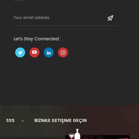
a piknik sepetine
bardaklar: geleneksel cam
vansiyonel şarap
eşyaların aksine, bu metal
arından daha az yer
şarap bardakları kırılmaz ve
ar. ürün resimleri
dayanıklıdır. ★ dış mekan için
mükemmel: bu portatif
bardaklar, içeceklerinizi güzel
Let’s Stay Connected :
ve soğuk tutmak için iyi
yalıtılmıştır. piknik, kamp ve
açık hava eğlence için
mükemmel bir seçimdir. bu
sapsız şarap bardakları dolaba
veya piknik sepetine
konvansiyonel şarap
bardaklarından daha az yer
kaplar. ürün resimleri
SSS
BIZIMLE ILETIŞIME GEÇIN