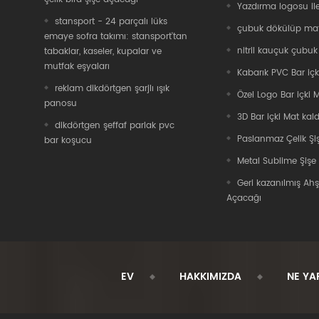
Yazdırma logosu il
stansport - 24 parçalı lüks
çubuk dökülüp ma
emaye sofra takımı: stansport'tan
nitril kauçuk çubu
tabaklar, kaseler, kupalar ve
mutfak eşyaları
Kabarık PVC Bar içk
reklam dikdörtgen şarjlı ışık
Özel Logo Bar içki 
panosu
3D Bar içki Mat kald
dikdörtgen şeffaf parlak pvc
Paslanmaz Çelik Şi
bar koşucu
Metal Sublime Şişe
Geri kazanılmış Ah
Açacağı
EV
HAKKIMIZDA
NE YA