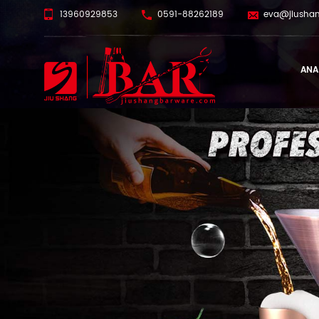
13960929853
0591-88262189
eva@jiusha
ANA