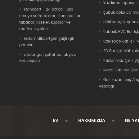
Yazdırma logosu il
stansport - 24 parçalı lüks
çubuk dökülüp ma
emaye sofra takımı: stansport'tan
nitril kauçuk çubu
tabaklar, kaseler, kupalar ve
mutfak eşyaları
Kabarık PVC Bar içk
reklam dikdörtgen şarjlı ışık
Özel Logo Bar içki 
panosu
3D Bar içki Mat kald
dikdörtgen şeffaf parlak pvc
Paslanmaz Çelik Şi
bar koşucu
Metal Sublime Şişe
Geri kazanılmış Ah
Açacağı
EV
HAKKIMIZDA
NE YA