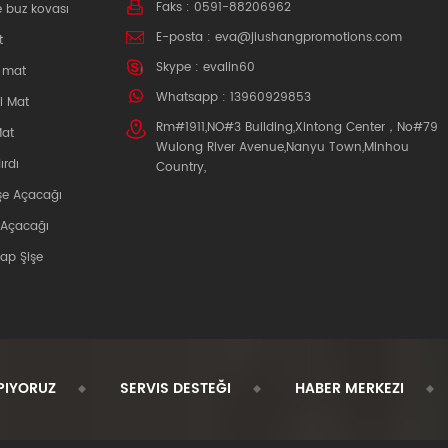
Faks : 0591-88206962
e buz kovası
E-posta :
eva@jiushangpromotions.com
t
Skype :
evalin60
k mat
Whatsapp : 13960929853
i Mat
Rm#1911,NO#3 Building,Xintong Center，No#79
Mat
Wulong River Avenue,Nanyu Town,Minhou
ırdı
Country,
şe Açacağı
 Açacağı
şap Şişe
PIYORUZ
SERVIS DESTEĞI
HABER MERKEZI