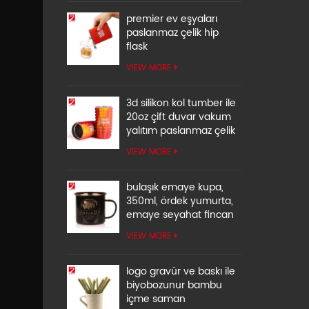
premier ev eşyaları
paslanmaz çelik hip
flask
VIEW MORE
3d silikon kol tumber ile
20oz çift duvar vakum
yalıtım paslanmaz çelik
VIEW MORE
bulaşık emaye kupa,
350ml, ördek yumurta,
emaye seyahat fincan
VIEW MORE
logo gravür ve baskı ile
biyobozunur bambu
içme saman