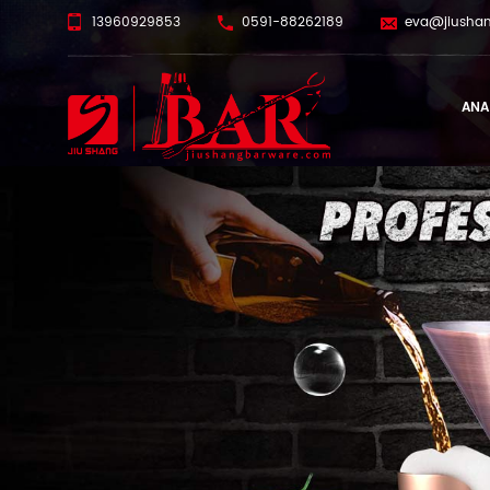
13960929853
0591-88262189
eva@jiusha
ANA