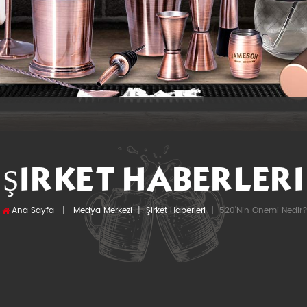
ŞIRKET HABERLERI
Ana Sayfa
520'nin Önemi Nedir
|
Medya Merkezi
|
Şirket Haberleri
|