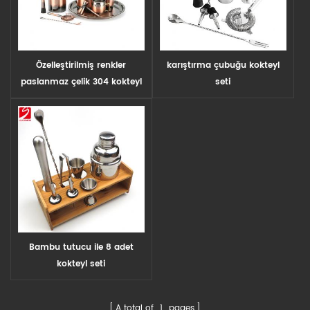
Özelleştirilmiş renkler
karıştırma çubuğu kokteyl
paslanmaz çelik 304 kokteyl
seti
bar araçları kokteyl araç seti
Bambu tutucu ile 8 adet
kokteyl seti
A total of
1
pages