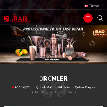
Türkçe
ÜRÜNLER
Ana Sayfa
|
Çubuk Mat
|
Nitril Kauçuk Çubuk Paspası
Nitril Kaymaz Sırtlı Tam Renkli Baskılı Çubuk Paspası
>