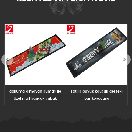
r
dokuma olmayan kumaş ile
satılık büyük kauçuk destekli
özel nitril kauçuk çubuk
bar koşucusu
dökülme mat