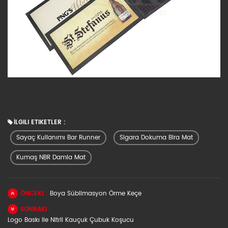
İLGILI ETIKETLER :
Sayaç Kullanımı Bar Runner
Sigara Dokuma Bira Mat
Kumaş NBR Damla Mat
ÖNCEKI :
Boya Süblimasyon Örme Keçe
SONRAKI :
Logo Baskı Ile Nitril Kauçuk Çubuk Koşucu