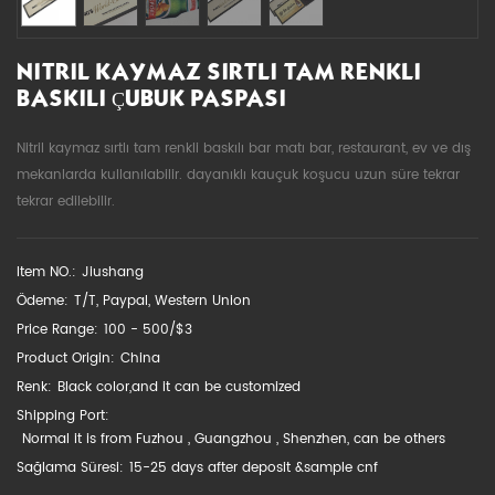
NITRIL KAYMAZ SIRTLI TAM RENKLI
BASKILI ÇUBUK PASPASI
Nitril kaymaz sırtlı tam renkli baskılı bar matı bar, restaurant, ev ve dış
mekanlarda kullanılabilir. dayanıklı kauçuk koşucu uzun süre tekrar
tekrar edilebilir.
Item NO.:
Jiushang
Ödeme:
T/T, Paypal, Western Union
Price Range:
100 - 500/$3
Product Origin:
China
Renk:
Black color,and it can be customized
Shipping Port:
Normal it is from Fuzhou , Guangzhou , Shenzhen, can be others
Sağlama Süresi:
15-25 days after deposit &sample cnf