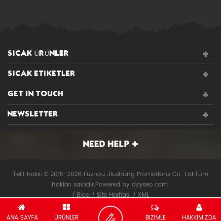
SICAK ÜRÜNLER
SICAK ETIKETLER
GET IN TOUCH
NEWSLETTER
NEED HELP
Telif hakkı © 2015-2026 Fuzhou Jiushang Promotions Co., Ltd.Tüm
hakları saklıdır.
Powered by
dyyseo.com
/
Blog
/
Site Haritası
/
XML
ANA SAYFA
ÜRÜNLER
BIZIMLE
HAKKIMIZDA