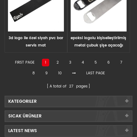
3d logo ile özel siyah pvc bar
epoksi logolu kişiselleştirilmiş
servis mat
metal çubuk şişe açacağı
FIRST PAGE
1
2
3
4
5
6
7
8
9
10
LAST PAGE
A total of
27
pages
KATEGORILER
SICAK ÜRÜNLER
LATEST NEWS